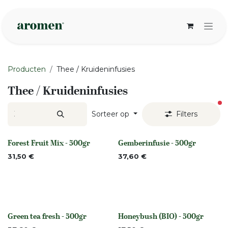
Overslaan naar inhoud
Producten
Thee / Kruideninfusies
Thee / Kruideninfusies
ac
Sorteer op
Filters
Forest Fruit Mix - 500gr
Gemberinfusie - 500gr
Niet op voorraad
Niet op voorraad
31,50
€
37,60
€
Green tea fresh - 500gr
Honeybush (BIO) - 500gr
None
None