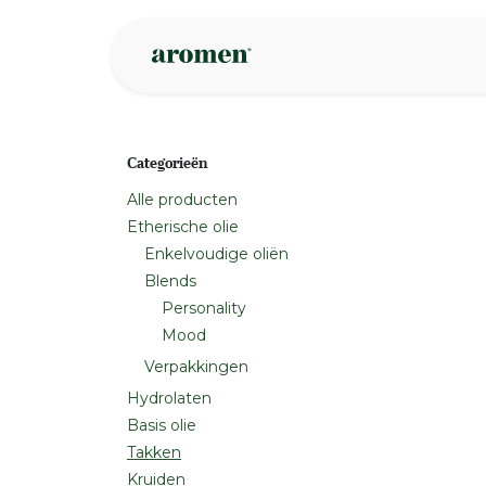
Overslaan naar inhoud
Webshop
Ins
Categorieën
Alle producten
Etherische olie
Enkelvoudige oliën
Blends
Personality
Mood
Verpakkingen
Hydrolaten
Basis olie
Takken
Kruiden