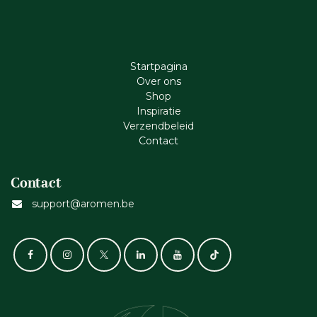
Startpagina
Ove​r​ ons
Shop
Inspiratie
Verzendbeleid
Cont​act
Contact
support@aromen.be