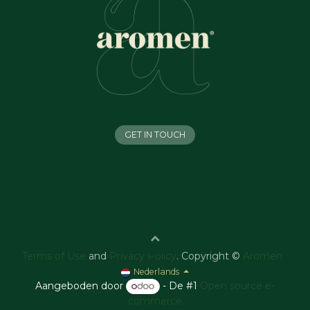
GET IN TOUCH
Terms of Use
and
Privacy Policy
. Copyright ©
Aromen
Nederlands
Aangeboden door
- De #1
Open source e-
commerce