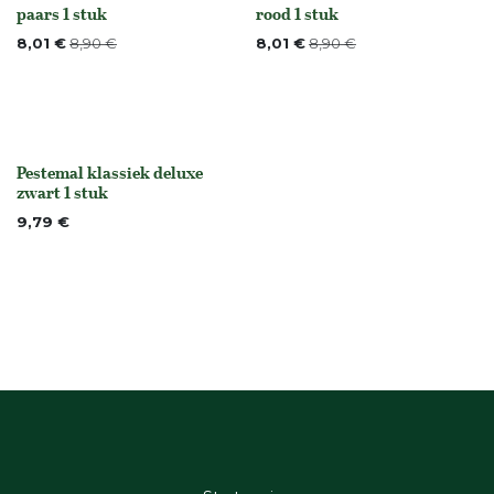
None
None
paars 1 stuk
rood 1 stuk
8,01
€
8,90
€
8,01
€
8,90
€
Pestemal klassiek deluxe
Niet op voorraad
zwart 1 stuk
9,79
€