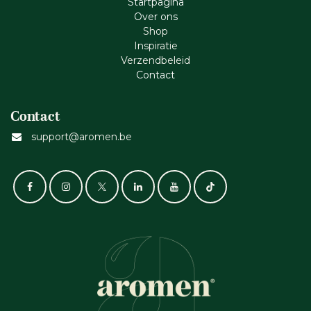
Startpagina
Ove​r​ ons
Shop
Inspiratie
Verzendbeleid
Cont​act
Contact
support@aromen.be