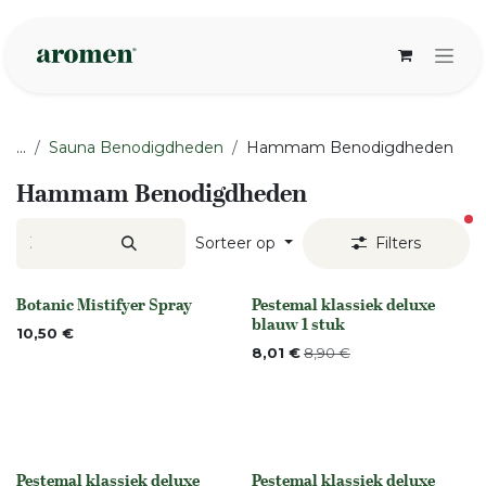
Overslaan naar inhoud
...
Sauna Benodigdheden
Hammam Benodigdheden
Hammam Benodigdheden
ac
Sorteer op
Filters
Botanic Mistifyer Spray
Pestemal klassiek deluxe
None
Niet op voorraad
blauw 1 stuk
10,50
€
8,01
€
8,90
€
Pestemal klassiek deluxe
Pestemal klassiek deluxe