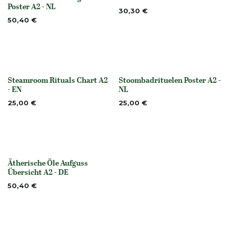
None
None
Poster A2 - NL
30,30
€
50,40
€
Steamroom Rituals Chart A2
Stoombadrituelen Poster A2 -
None
None
- EN
NL
25,00
€
25,00
€
Ätherische Öle Aufguss
None
Übersicht A2 - DE
50,40
€