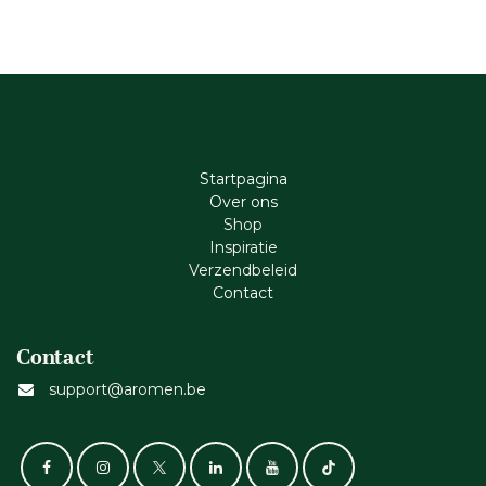
Startpagina
Ove​r​ ons
Shop
Inspiratie
Verzendbeleid
Cont​act
Contact
support@aromen.be