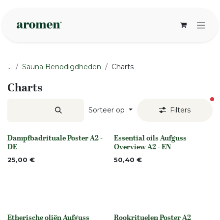
Overslaan naar inhoud
...
Sauna Benodigdheden
Charts
Charts
ac
Sorteer op
Filters
Dampfbadrituale Poster A2 -
Essential oils Aufguss
None
None
DE
Overview A2 - EN
25,00
€
50,40
€
Etherische oliën Aufguss
Rookrituelen Poster A2