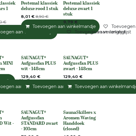
klassiek
Pestemal klassiek
Pestemal klassiek
None
Niet op voorraad
rs 1
deluxe rood 1 stuk
deluxe zwart 1
stuk
8,01
€
8,90
€
0
€
9,79
€
Toevoegen aan winkelmandje
Toevoegen a
jst
voegen aan winkelmandje
Toevoegen aan verlanglijst
Toevoegen aan verlanglijst
T®
SAUNAGUT®
SAUNAGUT®
None
None
n MINI
Aufgussfan PLUS
Aufgussfan PLUS
4cm
wit - 148cm
zwart - 148cm
129,40
€
129,40
€
andje
Toevoegen aan verlanglijst
voegen aan winkelmandje
Toevoegen aan winkelmandje
Toevoegen aan verlanglijst
Toevoegen aan winkelmandj
Toevoegen a
T®
SAUNAGUT®
SaunaSkillers x
None
Niet op voorraad
n
Aufgussfan
Aromen Waving
 Wit -
STANDARD zwart
Handdoek
- 105cm
(closed)