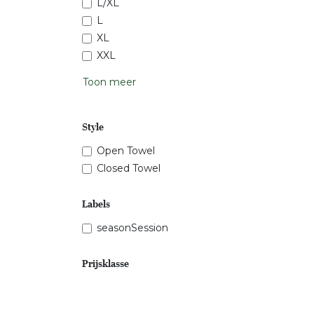
L/XL
L
XL
XXL
Toon meer
Style
Open Towel
Closed Towel
Labels
seasonSession
Prijsklasse