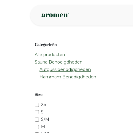
Overslaan naar inhoud
Webshop
Ins
Categorieën
Alle producten
Sauna Benodigdheden
Aufguss benodigdheden
Hammam Benodigdheden
Size
XS
S
S/M
M