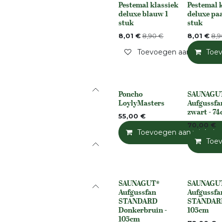
Pestemal klassiek
Pestemal 
Niet op voorraad
None
deluxe blauw 1
deluxe paa
stuk
stuk
8,01
€
8,90
€
8,01
€
8,9
Toevoegen aan verlangli
Toe
Poncho
SAUNAGU
None
None
LoylyMasters
Aufgussfa
zwart - 7
55,00
€
70,00
€
Toevoegen aan winkelm
Toe
SAUNAGUT®
SAUNAGU
None
None
Aufgussfan
Aufgussfa
STANDARD
STANDARD
Donkerbruin -
105cm
105cm