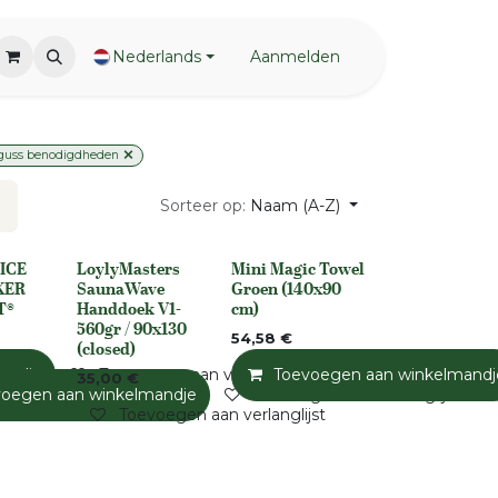
Nederlands
Aanmelden
guss benodigdheden
Sorteer op:
Naam (A-Z)
ICE
LoylyMasters
Mini Magic Towel
Niet op voorraad
None
KER
SaunaWave
Groen (140x90
T®
Handdoek V1-
cm)
560gr / 90x130
54,58
€
(closed)
andje
Toevoegen aan verlanglijst
Toevoegen aan winkelmandj
35,00
€
voegen aan winkelmandje
Toevoegen aan verlanglijst
Toevoegen aan verlanglijst