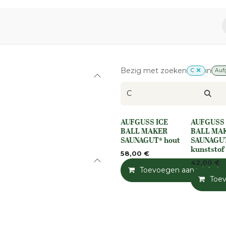
piratie
Aromen Familie
Bezig met zoeken
in
C
Auf
AUFGUSS ICE
AUFGUSS 
None
None
BALL MAKER
BALL MA
SAUNAGUT® hout
SAUNAGU
kunststof
58,00
€
42,00
€
Toevoegen aan winkelm
Toe