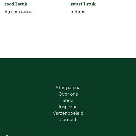
None
Niet op voorraad
rood 1 stuk
zwart 1 stuk
8,01
€
8,90
€
9,79
€
Startpagina
Ove​r​ ons
Shop
Inspiratie
Verzendbeleid
Cont​act