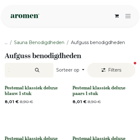
Overslaan naar inhoud
...
Sauna Benodigdheden
Aufguss benodigdheden
Aufguss benodigdheden
ac
Sorteer op
Filters
Pestemal klassiek deluxe
Pestemal klassiek deluxe
Niet op voorraad
None
blauw 1 stuk
paars 1 stuk
8,01
€
8,90
€
8,01
€
8,90
€
Pestemal klassiek deluxe
Pestemal klassiek deluxe