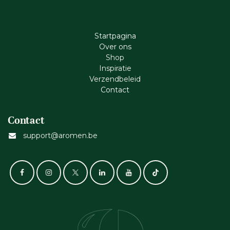
Startpagina
Ove​r​ ons
Shop
Inspiratie
Verzendbeleid
Cont​act
Contact
support@aromen.be