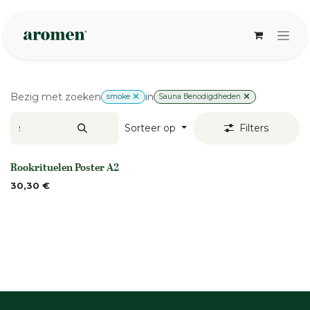
Overslaan naar inhoud
Bezig met zoeken
in
smoke
Sauna Benodigdheden
Sorteer op
Filters
Rookrituelen Poster A2
None
30,30
€