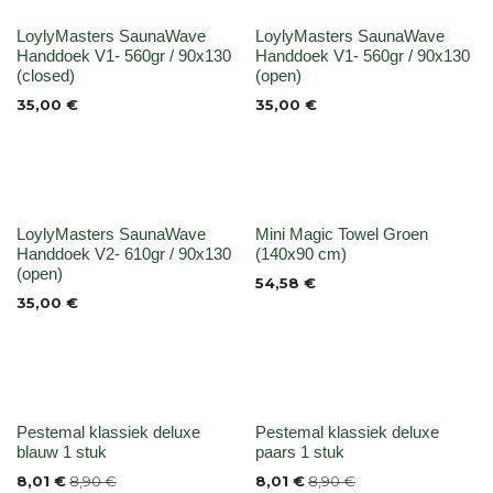
Niet op voorraad
None
LoylyMasters SaunaWave
LoylyMasters SaunaWave
Handdoek V1- 560gr / 90x130
Handdoek V1- 560gr / 90x130
(closed)
(open)
35,00
€
35,00
€
None
None
LoylyMasters SaunaWave
Mini Magic Towel Groen
Handdoek V2- 610gr / 90x130
(140x90 cm)
(open)
54,58
€
35,00
€
Niet op voorraad
None
Pestemal klassiek deluxe
Pestemal klassiek deluxe
blauw 1 stuk
paars 1 stuk
8,01
€
8,90
€
8,01
€
8,90
€