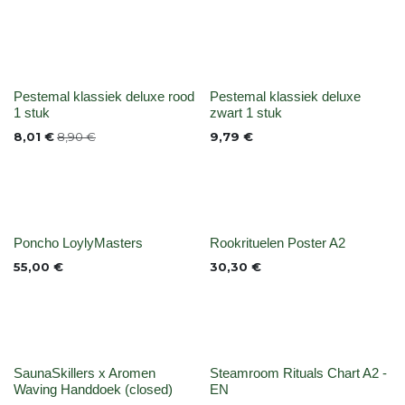
None
Niet op voorraad
Pestemal klassiek deluxe rood
Pestemal klassiek deluxe
1 stuk
zwart 1 stuk
8,01
€
8,90
€
9,79
€
None
None
Poncho LoylyMasters
Rookrituelen Poster A2
55,00
€
30,30
€
Niet op voorraad
None
SaunaSkillers x Aromen
Steamroom Rituals Chart A2 -
Waving Handdoek (closed)
EN