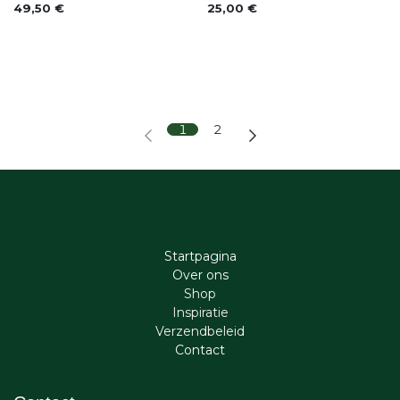
49,50
€
25,00
€
1
2
Startpagina
Ove​r​ ons
Shop
Inspiratie
Verzendbeleid
Cont​act