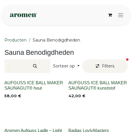
Overslaan naar inhoud
Producten
Sauna Benodigdheden
Sauna Benodigdheden
ac
Sorteer op
Filters
None
None
AUFGUSS ICE BALL MAKER
AUFGUSS ICE BALL MAKER
SAUNAGUT® hout
SAUNAGUT® kunststof
58,00
€
42,00
€
Aromen Aufguss Ladle – Light
Badjas LoylyMasters