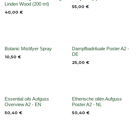
Niet op voorraad
None
Linden Wood (200 ml)
55,00
€
40,00
€
None
None
Botanic Mistifyer Spray
Dampfbadrituale Poster A2 -
DE
10,50
€
25,00
€
None
None
Essential oils Aufguss
Etherische oliën Aufguss
Overview A2 - EN
Poster A2 - NL
50,40
€
50,40
€