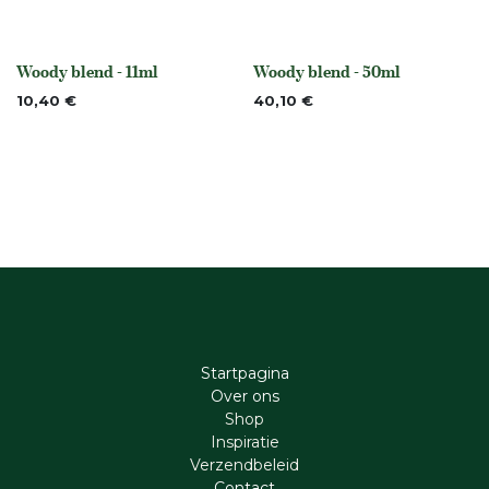
Woody blend - 11ml
Woody blend - 50ml
None
None
10,40
€
40,10
€
Startpagina
Ove​r​ ons
Shop
Inspiratie
Verzendbeleid
Cont​act