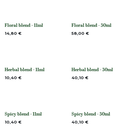
Floral blend - 11ml
Floral blend - 50ml
None
None
14,80
€
58,00
€
Herbal blend - 11ml
Herbal blend - 50ml
None
None
10,40
€
40,10
€
Spicy blend - 11ml
Spicy blend - 50ml
Niet op voorraad
Niet op voorraad
10,40
€
40,10
€