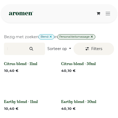
Overslaan naar inhoud
Bezig met zoeken
in
Blend
Personaliteitsmassage
Sorteer op
Filters
Citrus blend - 11ml
Citrus blend - 50ml
None
None
10,40
€
40,10
€
Earthy blend - 11ml
Earthy blend - 50ml
None
None
10,40
€
40,10
€