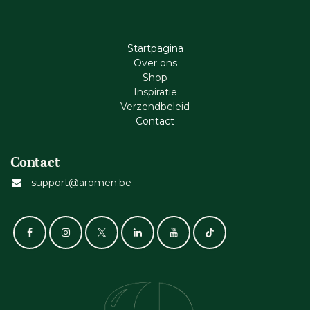
Startpagina
Ove​r​ ons
Shop
Inspiratie
Verzendbeleid
Cont​act
Contact
support@aromen.be