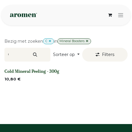
Overslaan naar inhoud
Bezig met zoeken
in
C
Mineral Boosters
Sorteer op
Filters
Cold Mineral Peeling - 300g
None
10,80
€