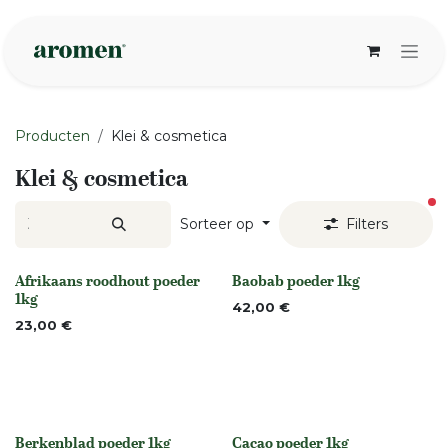
Overslaan naar inhoud
Producten
Klei & cosmetica
Klei & cosmetica
ac
Sorteer op
Filters
Afrikaans roodhout poeder
Baobab poeder 1kg
Niet op voorraad
None
1kg
42,00
€
23,00
€
Berkenblad poeder 1kg
Cacao poeder 1kg