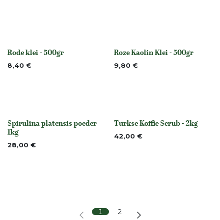
Rode klei - 500gr
Roze Kaolin Klei - 500gr
None
None
8,40
€
9,80
€
Spirulina platensis poeder
Turkse Koffie Scrub - 2kg
None
None
1kg
42,00
€
28,00
€
1
2