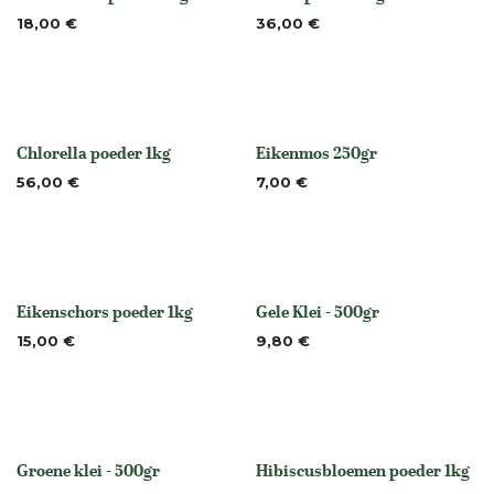
None
None
18,00
€
36,00
€
Chlorella poeder 1kg
Eikenmos 250gr
None
None
56,00
€
7,00
€
Eikenschors poeder 1kg
Gele Klei - 500gr
None
None
15,00
€
9,80
€
Groene klei - 500gr
Hibiscusbloemen poeder 1kg
None