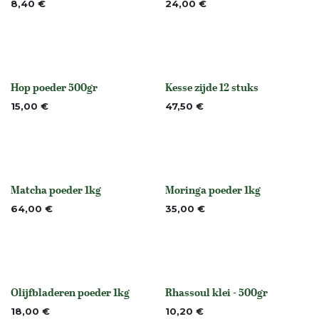
Niet op voorraad
8,40
€
24,00
€
Hop poeder 500gr
Kesse zijde 12 stuks
None
None
15,00
€
47,50
€
Matcha poeder 1kg
Moringa poeder 1kg
None
None
64,00
€
35,00
€
Olijfbladeren poeder 1kg
Rhassoul klei - 500gr
None
None
18,00
€
10,20
€