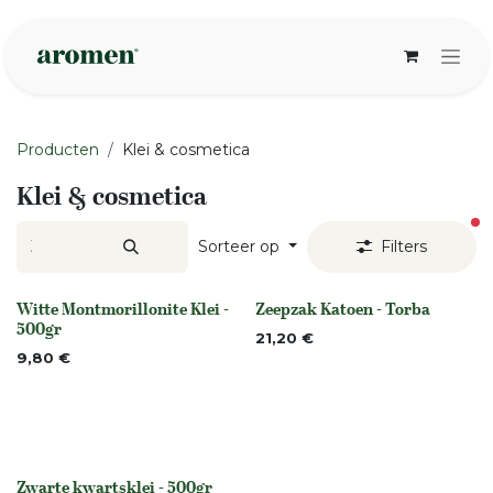
Overslaan naar inhoud
Producten
Klei & cosmetica
Klei & cosmetica
ac
Sorteer op
Filters
Witte Montmorillonite Klei -
Zeepzak Katoen - Torba
None
Niet op voorraad
500gr
21,20
€
9,80
€
Zwarte kwartsklei - 500gr