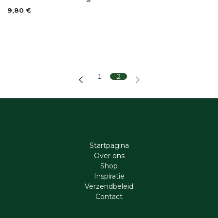
None
9,80
€
1
2
Startpagina
Ove​r​ ons
Shop
Inspiratie
Verzendbeleid
Cont​act