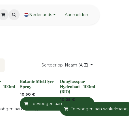
Nederlands
Aanmelden
Sorteer op:
Naam (A-Z)
r
Botanic Mistifyer
Douglasspar
rraad
None
None
 - 100ml
Spray
Hydrolaat - 100ml
(BIO)
10,50
€
10,25
€
Toevoegen aan winkelmandje
Toevoegen a
jst
oegen aan verlanglijst
Toevoegen aan winkelmandj