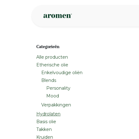
Overslaan naar inhoud
Webshop
Ins
Categorieën
Alle producten
Etherische olie
Enkelvoudige oliën
Blends
Personality
Mood
Verpakkingen
Hydrolaten
Basis olie
Takken
Kruiden