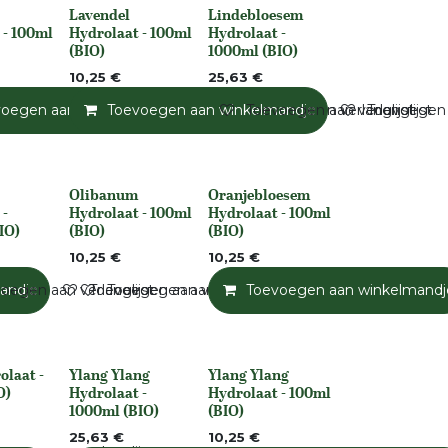
Lavendel
Lindebloesem
None
Niet op voorraad
 - 100ml
Hydrolaat - 100ml
Hydrolaat -
(BIO)
1000ml (BIO)
10,25
€
25,63
€
andje
voegen aan winkelmandje
Toevoegen aan verlanglijst
Toevoegen aan winkelmandje
Toevoegen aan verlanglijst
Toevoegen aan verlanglijst
Toevoegen a
Olibanum
Oranjebloesem
rraad
Niet op voorraad
None
 -
Hydrolaat - 100ml
Hydrolaat - 100ml
IO)
(BIO)
(BIO)
10,25
€
10,25
€
andje
oegen aan verlanglijst
Toevoegen aan verlanglijst
Toevoegen aan verlanglijst
Toevoegen aan winkelmandj
olaat -
Ylang Ylang
Ylang Ylang
rraad
None
None
O)
Hydrolaat -
Hydrolaat - 100ml
1000ml (BIO)
(BIO)
25,63
€
10,25
€