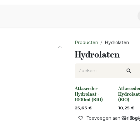
piratie
Aromen Familie
Producten
Hydrolaten
Hydrolaten
Atlasceder
Atlascede
Niet op voorraad
Niet op voo
Hydrolaat -
Hydrolaat
1000ml (BIO)
(BIO)
25,63
€
10,25
€
Toevoegen aan verlangli
Toev