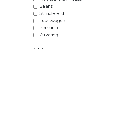
Balans
Stimulerend
Luchtwegen
Immuniteit
Zuivering
Labels
seasonSession
Prijsklasse