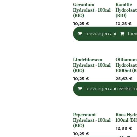
Geranium
Kamille
None
None
Hydrolaat - 100ml
Hydrolaat
(BIO)
(BIO)
10,25
€
10,25
€
Toevoegen aan winkelm
Toe
Lindebloesem
Olibanum
None
Niet op voo
Hydrolaat - 100ml
Hydrolaat
(BIO)
1000ml (B
10,25
€
25,63
€
Toevoegen aan winkelm
Toev
Pepermunt
Roos Hydr
None
Niet op voo
Hydrolaat - 100ml
100ml (BI
(BIO)
12,88
€
10,25
€