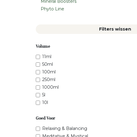
Mineral Boosters
Phyto Line
Filters wissen
Volume
11ml
50ml
100ml
250ml
1000ml
5l
10l
Goed Voor
Relaxing & Balancing
Meditative & Mystical