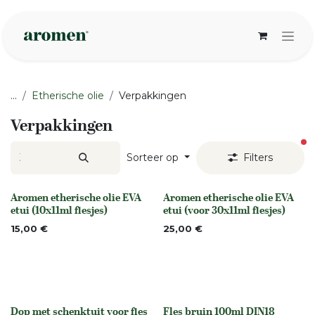
Overslaan naar inhoud
...
Etherische olie
Verpakkingen
Verpakkingen
ac
Sorteer op
Filters
Aromen etherische olie EVA
Aromen etherische olie EVA
None
None
etui (10x11ml flesjes)
etui (voor 30x11ml flesjes)
15,00
€
25,00
€
Dop met schenktuit voor fles
Fles bruin 100ml DIN18