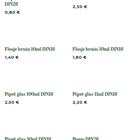
None
None
DIN28
2,30
€
0,80
€
Flesje bruin 10ml DIN18
Flesje bruin 50ml DIN18
None
None
1,40
€
1,80
€
Pipet glas 100ml DIN18
Pipet glas 11ml DIN18
None
None
2,50
€
2,20
€
Pipet glas 50ml DIN18
Pomp DIN28