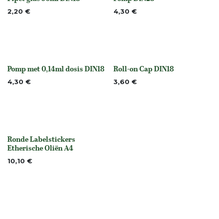
None
Niet op voorraad
2,20
€
4,30
€
Pomp met 0,14ml dosis DIN18
Roll-on Cap DIN18
None
None
4,30
€
3,60
€
Ronde Labelstickers
None
Etherische Oliën A4
10,10
€