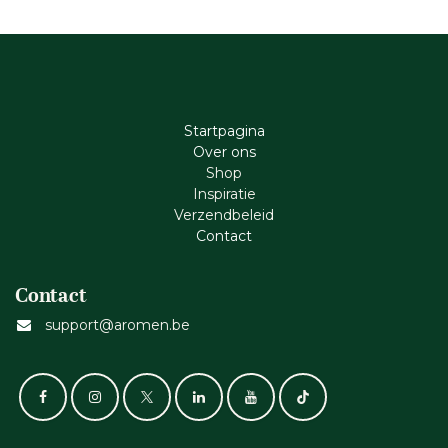
Startpagina
Ove​r​ ons
Shop
Inspiratie
Verzendbeleid
Cont​act
Contact
support@aromen.be