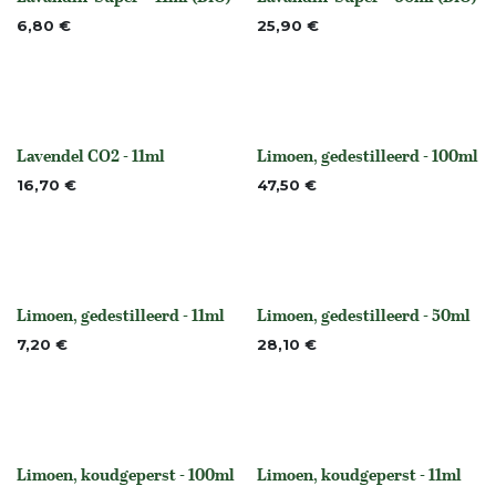
None
None
6,80
€
25,90
€
Lavendel CO2 - 11ml
Limoen, gedestilleerd - 100ml
None
None
16,70
€
47,50
€
Limoen, gedestilleerd - 11ml
Limoen, gedestilleerd - 50ml
None
None
7,20
€
28,10
€
Limoen, koudgeperst - 100ml
Limoen, koudgeperst - 11ml
None
None