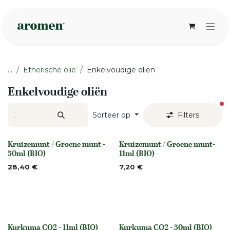
Overslaan naar inhoud
...
Etherische olie
Enkelvoudige oliën
Enkelvoudige oliën
ac
Sorteer op
Filters
Kruizemunt / Groene munt -
Kruizemunt / Groene munt-
None
None
50ml (BIO)
11ml (BIO)
28,40
€
7,20
€
Kurkuma CO2 - 11ml (BIO)
Kurkuma CO2 - 50ml (BIO)