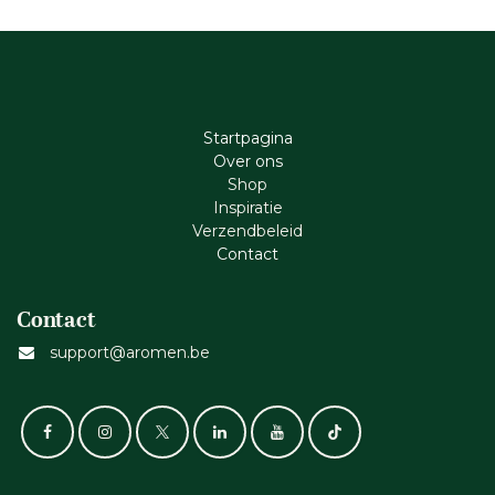
Startpagina
Ove​r​ ons
Shop
Inspiratie
Verzendbeleid
Cont​act
Contact
support@aromen.be