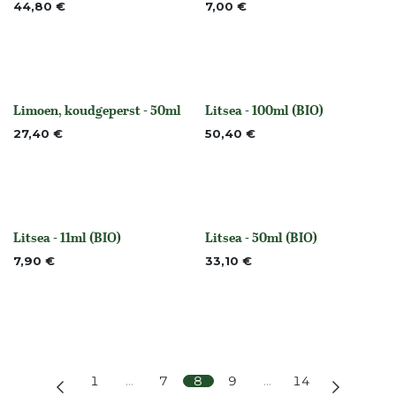
44,80
€
7,00
€
Limoen, koudgeperst - 50ml
Litsea - 100ml (BIO)
None
None
27,40
€
50,40
€
Litsea - 11ml (BIO)
Litsea - 50ml (BIO)
None
None
7,90
€
33,10
€
1
…
7
8
9
…
14