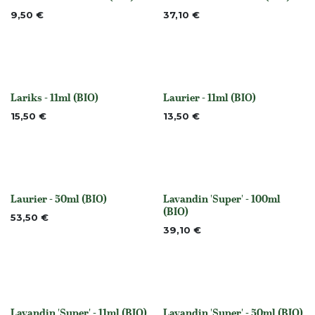
None
Niet op voorraad
9,50
€
37,10
€
Lariks - 11ml (BIO)
Laurier - 11ml (BIO)
None
None
15,50
€
13,50
€
Laurier - 50ml (BIO)
Lavandin 'Super' - 100ml
None
None
(BIO)
53,50
€
39,10
€
Lavandin 'Super' - 11ml (BIO)
Lavandin 'Super' - 50ml (BIO)