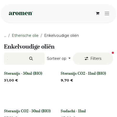
Overslaan naar inhoud
...
Etherische olie
Enkelvoudige oliën
Enkelvoudige oliën
ac
Sorteer op
Filters
Steranijs - 50ml (BIO)
Steranijs CO2 - 11ml (BIO)
None
None
31,00
€
9,70
€
Steranijs CO2 - 50ml (BIO)
Sudachi - 11ml
None
None