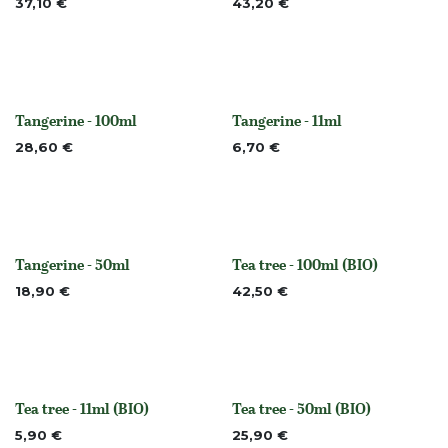
37,10
€
43,20
€
Tangerine - 100ml
Tangerine - 11ml
None
None
28,60
€
6,70
€
Tangerine - 50ml
Tea tree - 100ml (BIO)
None
None
18,90
€
42,50
€
Tea tree - 11ml (BIO)
Tea tree - 50ml (BIO)
None
None
5,90
€
25,90
€