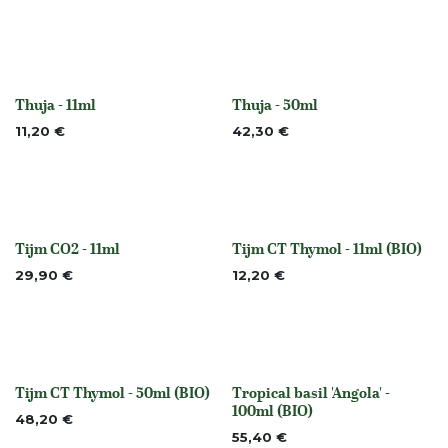
Thuja - 11ml
Thuja - 50ml
None
None
11,20
€
42,30
€
Tijm CO2 - 11ml
Tijm CT Thymol - 11ml (BIO)
None
None
29,90
€
12,20
€
Tijm CT Thymol - 50ml (BIO)
Tropical basil 'Angola' -
None
None
100ml (BIO)
48,20
€
55,40
€