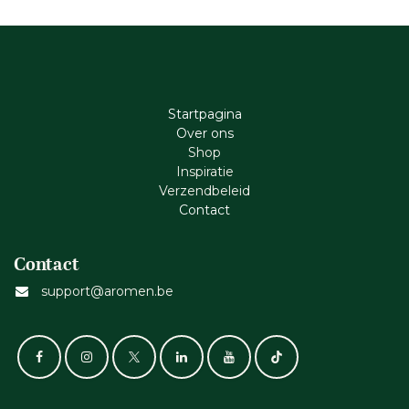
Startpagina
Ove​r​ ons
Shop
Inspiratie
Verzendbeleid
Cont​act
Contact
support@aromen.be