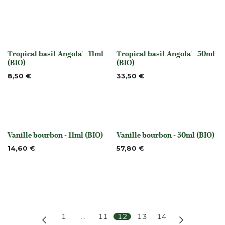
Tropical basil 'Angola' - 11ml
Tropical basil 'Angola' - 50ml
None
None
(BIO)
(BIO)
8,50
€
33,50
€
Vanille bourbon - 11ml (BIO)
Vanille bourbon - 50ml (BIO)
None
None
14,60
€
57,80
€
1
…
11
12
13
14