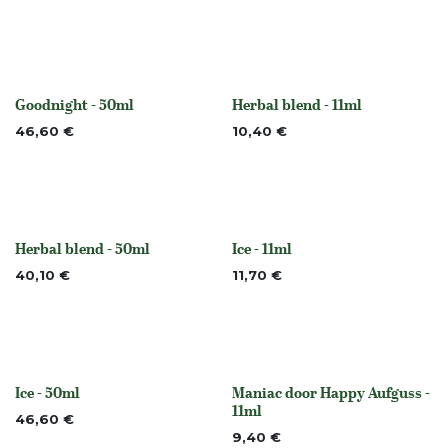
Goodnight - 50ml
Herbal blend - 11ml
None
None
46,60
€
10,40
€
Herbal blend - 50ml
Ice - 11ml
None
None
40,10
€
11,70
€
Ice - 50ml
Maniac door Happy Aufguss -
None
None
11ml
46,60
€
9,40
€