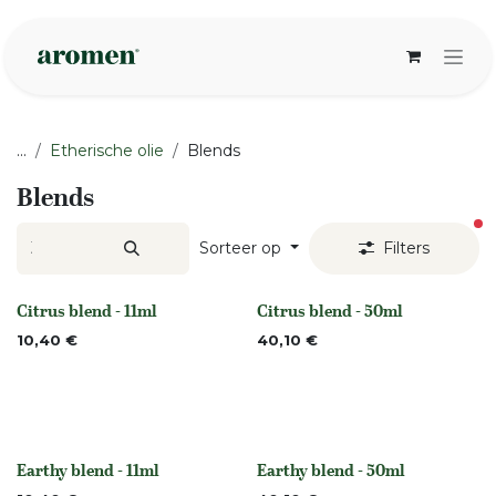
Overslaan naar inhoud
...
Etherische olie
Blends
Blends
ac
Sorteer op
Filters
Citrus blend - 11ml
Citrus blend - 50ml
None
None
10,40
€
40,10
€
Earthy blend - 11ml
Earthy blend - 50ml
None
None