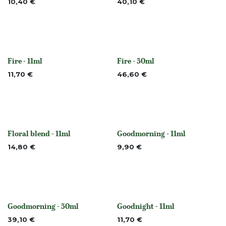
10,40
€
40,10
€
Fire - 11ml
Fire - 50ml
Niet op voorraad
Niet op voorraad
11,70
€
46,60
€
Floral blend - 11ml
Goodmorning - 11ml
None
None
14,80
€
9,90
€
Goodmorning - 50ml
Goodnight - 11ml
None
None
39,10
€
11,70
€