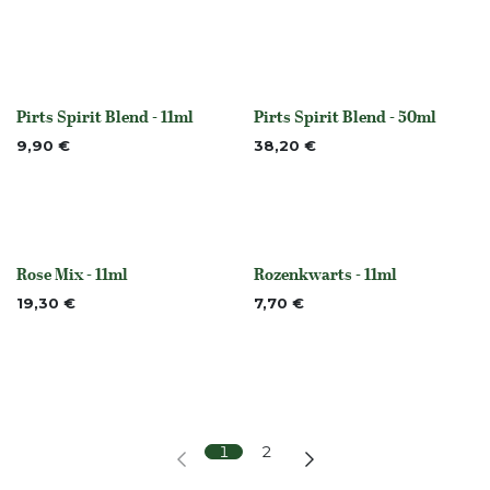
Pirts Spirit Blend - 11ml
Pirts Spirit Blend - 50ml
Niet op voorraad
Niet op voorraad
9,90
€
38,20
€
Rose Mix - 11ml
Rozenkwarts - 11ml
None
None
19,30
€
7,70
€
1
2