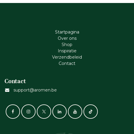
Startpagina
Ove​r​ ons
Shop
Inspiratie
Verzendbeleid
Cont​act
Contact
support@aromen.be