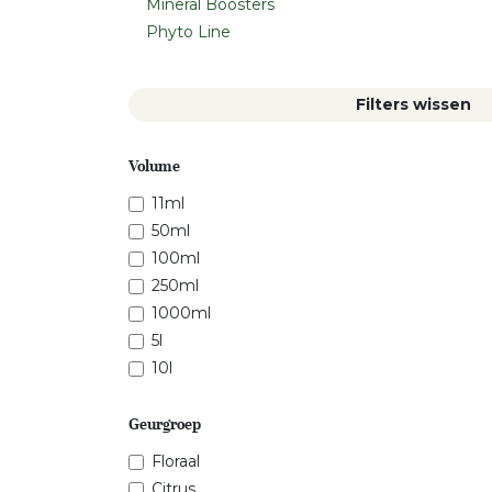
Mineral Boosters
Phyto Line
Filters wissen
Volume
11ml
50ml
100ml
250ml
1000ml
5l
10l
Geurgroep
Floraal
Citrus