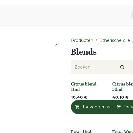
piratie
Aromen Familie
Producten
Etherische olie
Blends
Citrus blend -
Citrus ble
None
None
11ml
50ml
10,40
€
40,10
€
Toevoegen aan winkelm
Toe
Fire - 11ml
Fire - 50m