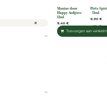
Maniac door
Pirts Spir
None
Niet op voo
Happy Aufguss -
- 11ml
11ml
9,90
€
9,40
€
Toev
Toevoegen aan winkelm