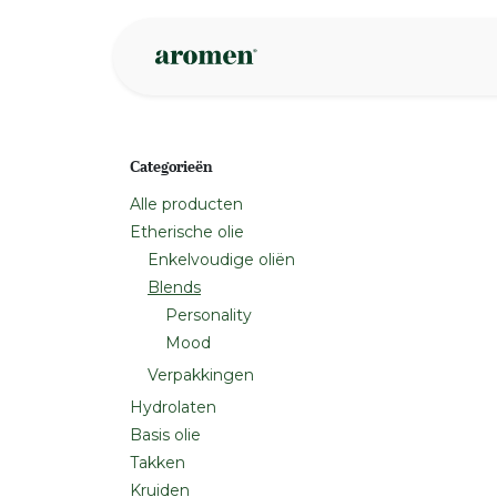
Overslaan naar inhoud
Webshop
Ins
Categorieën
Alle producten
Etherische olie
Enkelvoudige oliën
Blends
Personality
Mood
Verpakkingen
Hydrolaten
Basis olie
Takken
Kruiden