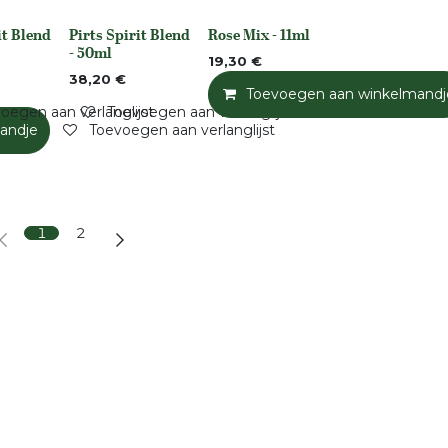
it Blend
Pirts Spirit Blend
Rose Mix - 11ml
rraad
Niet op voorraad
None
- 50ml
19,30
€
38,20
€
Toevoegen aan winkelmandj
oegen aan verlanglijst
Toevoegen aan verlanglijst
andje
Toevoegen aan verlanglijst
1
2