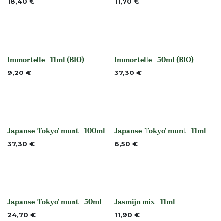
18,40
€
11,70
€
Immortelle - 11ml (BIO)
Immortelle - 50ml (BIO)
None
None
9,20
€
37,30
€
Japanse 'Tokyo' munt - 100ml
Japanse 'Tokyo' munt - 11ml
Niet op voorraad
Niet op voorraad
37,30
€
6,50
€
Japanse 'Tokyo' munt - 50ml
Jasmijn mix - 11ml
Niet op voorraad
None
24,70
€
11,90
€