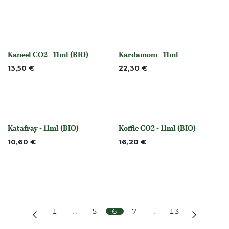
Kaneel CO2 - 11ml (BIO)
Kardamom - 11ml
None
None
13,50
€
22,30
€
Katafray - 11ml (BIO)
Koffie CO2 - 11ml (BIO)
None
None
10,60
€
16,20
€
1
…
5
6
7
…
13