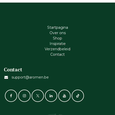
Startpagina
Ove​r​ ons
Shop
Inspiratie
Verzendbeleid
Cont​act
Contact
support@aromen.be