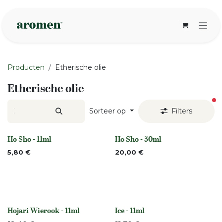
Overslaan naar inhoud
Producten
Etherische olie
Etherische olie
ac
Sorteer op
Filters
Ho Sho - 11ml
Ho Sho - 50ml
None
None
5,80
€
20,00
€
Hojari Wierook - 11ml
Ice - 11ml
None
None