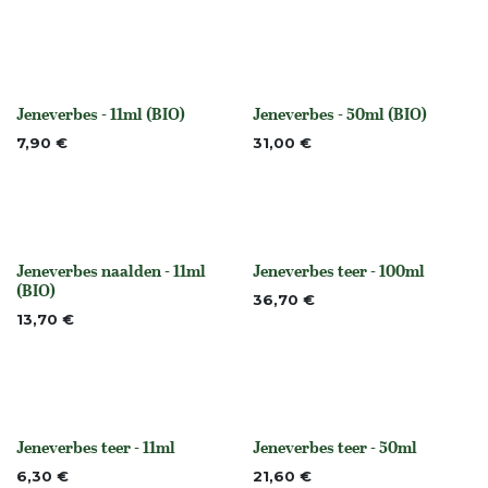
Jeneverbes - 11ml (BIO)
Jeneverbes - 50ml (BIO)
None
None
7,90
€
31,00
€
Jeneverbes naalden - 11ml
Jeneverbes teer - 100ml
None
None
(BIO)
36,70
€
13,70
€
Jeneverbes teer - 11ml
Jeneverbes teer - 50ml
None
None
6,30
€
21,60
€