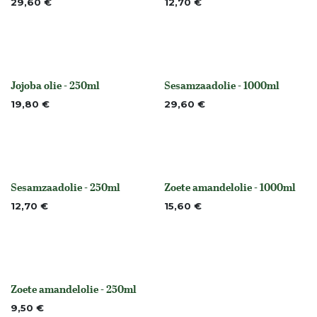
29,60
€
12,70
€
Jojoba olie - 250ml
Sesamzaadolie - 1000ml
None
None
19,80
€
29,60
€
Sesamzaadolie - 250ml
Zoete amandelolie - 1000ml
None
None
12,70
€
15,60
€
Zoete amandelolie - 250ml
None
9,50
€