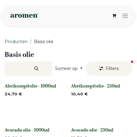
Overslaan naar inhoud
Producten
Basis olie
Basis olie
ac
Sorteer op
Filters
Abrikozepitolie - 1000ml
Abrikozepitolie - 250ml
None
None
24,70
€
10,40
€
Avocado olie - 1000ml
Avocado olie - 250ml
None
None