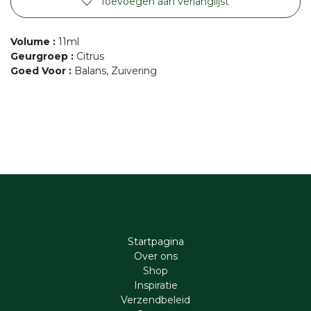
Toevoegen aan verlanglijst
Volume
:
11ml
Geurgroep
:
Citrus
Goed Voor
:
Balans, Zuivering
Startpagina
Ove​r​ ons
Shop
Inspiratie
Verzendbeleid