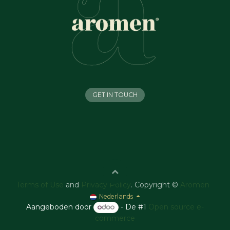
GET IN TOUCH
Terms of Use
and
Privacy Policy
. Copyright ©
Aromen
Nederlands
Aangeboden door
- De #1
Open source e-
commerce