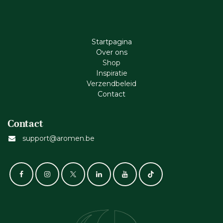
Startpagina
Ove​r​ ons
Shop
Inspiratie
Verzendbeleid
Cont​act
Contact
support@aromen.be