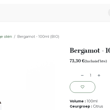
piratie
Aromen Familie
e oliën
Bergamot - 100ml (BIO)
Bergamot - 1
73,30
€
(Inclusief btw)
Volume
:
100ml
Geurgroep
:
Citrus