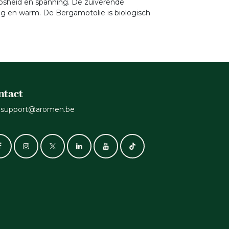
osheid en spanning. De zuiverende
dig en warm. De Bergamotolie is biologisch
ntact
support@aromen.be