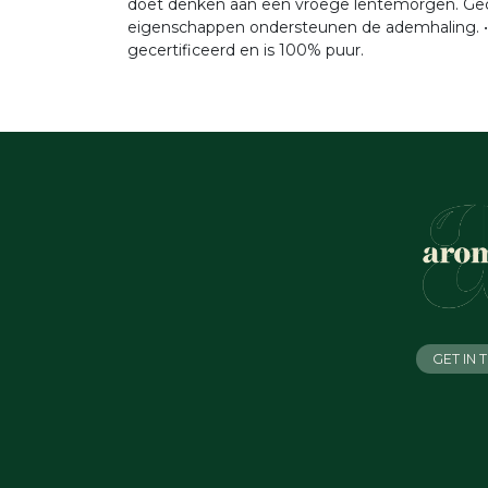
doet denken aan een vroege lentemorgen. Gec
eigenschappen ondersteunen de ademhaling. • Zui
gecertificeerd en is 100% puur.
GET IN