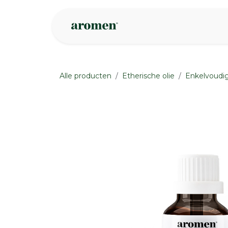
Overslaan naar inhoud
Webshop
Ins
Alle producten
Etherische olie
Enkelvoudig
None
None