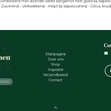
ombineerd met lavendel werkt Bergamot heel goed bij slapelo
verend; • Verkwikkend; • Helpt bij slapeloosheid; • Citrus, krui
Co
Startpagina
Ove​r​ ons
Shop
Inspiratie
Verzendbeleid
Cont​act
 TOUCH