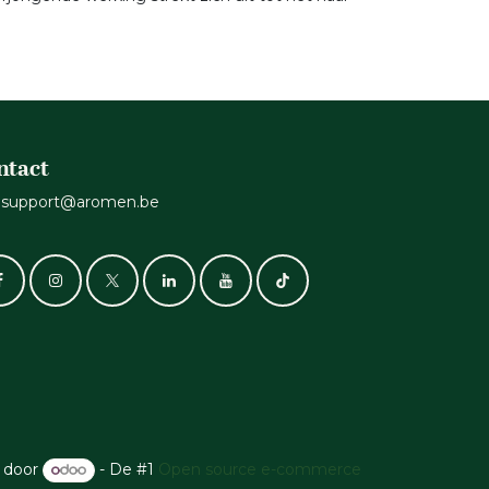
ntact
support@aromen.be
 door
- De #1
Open source e-commerce