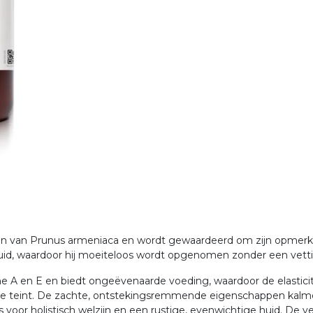
ten van Prunus armeniaca en wordt gewaardeerd om zijn opmerkel
 huid, waardoor hij moeiteloos wordt opgenomen zonder een vetti
mine A en E en biedt ongeëvenaarde voeding, waardoor de elasticit
dige teint. De zachte, ontstekingsremmende eigenschappen kalme
or holistisch welzijn en een rustige, evenwichtige huid. De ver