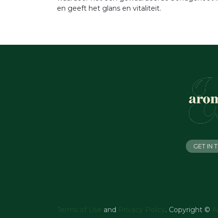
en geeft het glans en vitaliteit.
GET IN
Terms of Use
and
Privacy Policy
. Copyright ©
A