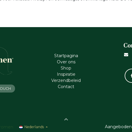
Co
Startpagina
Ove​r​ ons
Shop
Inspiratie
Verzendbeleid
Cont​act
 TOUCH
Aangeboden
romen
Nederlands