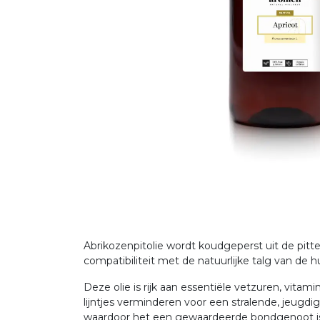
Abrikozenpitolie wordt koudgeperst uit de pit
compatibiliteit met de natuurlijke talg van de
Deze olie is rijk aan essentiële vetzuren, vita
lijntjes verminderen voor een stralende, jeug
waardoor het een gewaardeerde bondgenoot is vo