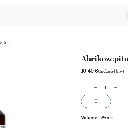
piratie
Aromen Familie
 250ml
Abrikozepito
10,40
€
(Inclusief btw)
Volume
:
250ml