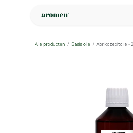
Overslaan naar inhoud
Webshop
Ins
Alle producten
Basis olie
Abrikozepitolie -
None