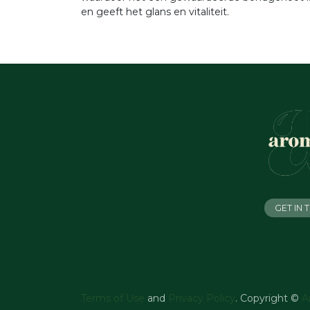
en geeft het glans en vitaliteit.
GET IN
Terms of Use
and
Privacy Policy
. Copyright ©
A