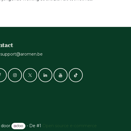
ntact
support@aromen.be
 door
- De #1
Open source e-commerce