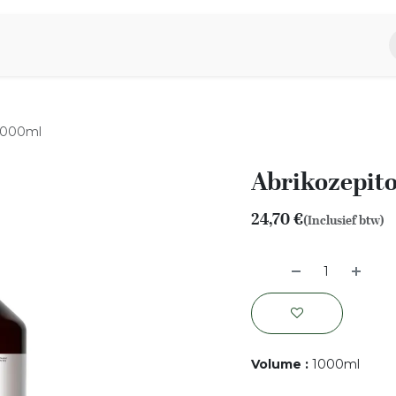
piratie
Aromen Familie
 1000ml
Abrikozepito
24,70
€
(Inclusief btw)
Volume
:
1000ml