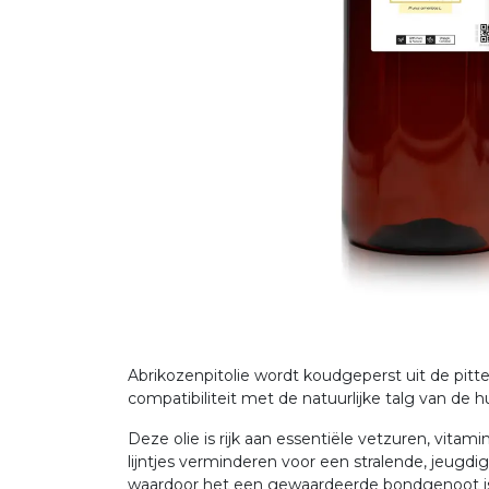
Abrikozenpitolie wordt koudgeperst uit de pit
compatibiliteit met de natuurlijke talg van de
Deze olie is rijk aan essentiële vetzuren, vita
lijntjes verminderen voor een stralende, jeug
waardoor het een gewaardeerde bondgenoot is vo