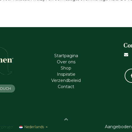
Co
Startpagina
Ove​r​ ons
Shop
Inspiratie
Verzendbeleid
Cont​act
 TOUCH
Aangeboden
romen
Nederlands