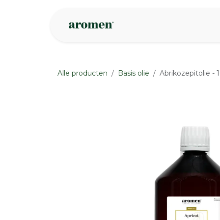
Overslaan naar inhoud
Webshop
Ins
Alle producten
Basis olie
Abrikozepitolie -
None