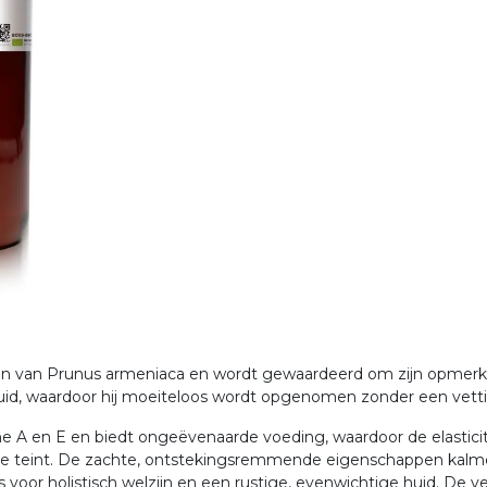
ten van Prunus armeniaca en wordt gewaardeerd om zijn opmerkel
 huid, waardoor hij moeiteloos wordt opgenomen zonder een vetti
mine A en E en biedt ongeëvenaarde voeding, waardoor de elasticit
dige teint. De zachte, ontstekingsremmende eigenschappen kalme
or holistisch welzijn en een rustige, evenwichtige huid. De ver