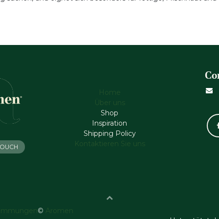
Co
Home
Über uns
Shop
Inspiration
Shipping Policy
Kontaktieren Sie uns
 TOUCH
timmungen
©
Aromen