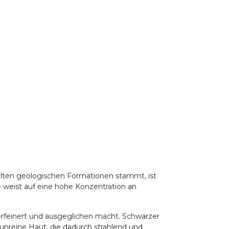
lten geologischen Formationen stammt, ist
e weist auf eine hohe Konzentration an
verfeinert und ausgeglichen macht. Schwarzer
d unreine Haut, die dadurch strahlend und