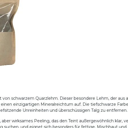
it von schwarzem Quarzlehm. Dieser besondere Lehm, der aus a
 einen einzigartigen Mineralreichtum auf. Die tiefschwarze Farb
tiefsitzende Unreinheiten und überschüssigen Talg zu entfernen.
s, aber wirksames Peeling, das den Teint außergewöhnlich klar, 
iftung suchen, und eignet sich besonders für fettige, Mischhaut un