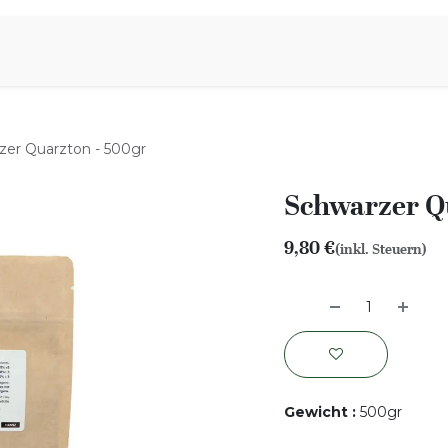
iration
Aromen Familie
zer Quarzton - 500gr
Schwarzer Q
9,80
€
(inkl. Steuern)
Gewicht
:
500gr