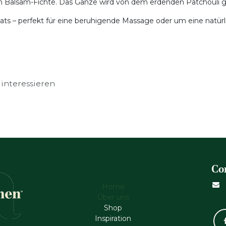
on Balsam-Fichte. Das Ganze wird von dem erdenden Patchouli 
ervats – perfekt für eine beruhigende Massage oder um eine nat
interessieren
Co
Home
Über uns
Shop
Inspiration