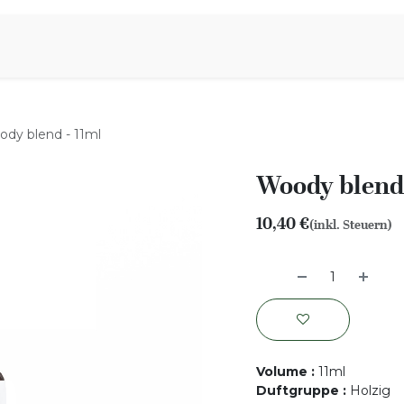
iration
Aromen Familie
dy blend - 11ml
Woody blend 
10,40
€
(inkl. Steuern)
Volume
:
11ml
Duftgruppe
:
Holzig