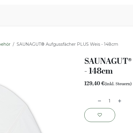
iration
Aromen Familie
behör
SAUNAGUT® Aufgussfächer PLUS Weis - 148cm
SAUNAGUT® A
- 148cm
129,40
€
(inkl. Steuern)