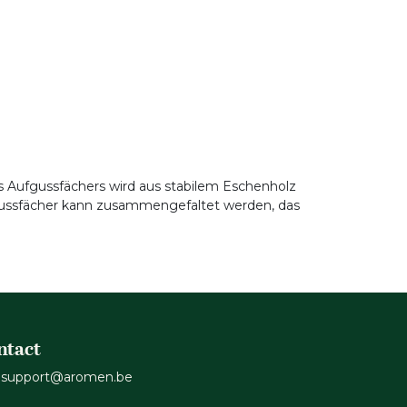
es Aufgussfächers wird aus stabilem Eschenholz
ussfächer kann zusammengefaltet werden, das
ntact
support@aromen.be