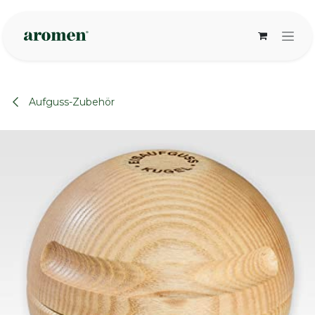
Zum Inhalt springen
Aufguss-Zubehör
None