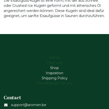
Die Eisaufguss-Kugel ist eine Form, mit der aus Schnee
oder Crushed Ice Kugeln geformt und mit ätherisches Öl
angereichert werden können. Diese Kugeln sind ideal dafür
geeignet, um sanfte Eisaufgüsse in Saunen durchzuführen.
Home
Über uns
Shop
Inspiration
Shipping Policy
Kontaktieren Sie uns
Contact
support@aromen.be