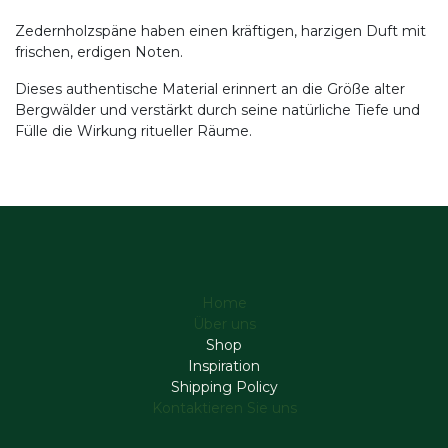
Zedernholzspäne haben einen kräftigen, harzigen Duft mit
frischen, erdigen Noten.
Dieses authentische Material erinnert an die Größe alter
Bergwälder und verstärkt durch seine natürliche Tiefe und
Fülle die Wirkung ritueller Räume.
Home
Über uns
Shop
Inspiration
Shipping Policy
Kontaktieren Sie uns