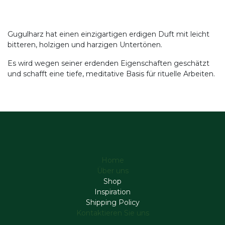
Gugulharz hat einen einzigartigen erdigen Duft mit leicht
bitteren, holzigen und harzigen Untertönen.
Es wird wegen seiner erdenden Eigenschaften geschätzt
und schafft eine tiefe, meditative Basis für rituelle Arbeiten.
Home
Über uns
Shop
Inspiration
Shipping Policy
Kontaktieren Sie uns