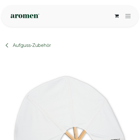
Zum Inhalt springen
Aufguss-Zubehör
None