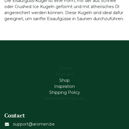
Die Eisaufguss-Kugel ist eine Form, mit der aus Schnee
oder Crushed Ice Kugeln geformt und mit ätherisches Öl
angereichert werden können. Diese Kugeln sind ideal dafür
geeignet, um sanfte Eisaufgüsse in Saunen durchzuführen.
Home
Über uns
Shop
Inspiration
Shipping Policy
Kontaktieren Sie uns
Contact
support@aromen.be