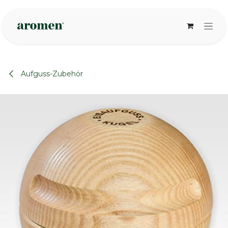
Zum Inhalt springen
Aufguss-Zubehör
None