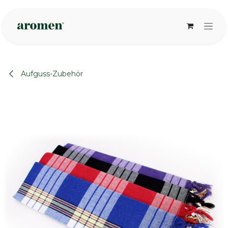
Zum Inhalt springen
Aufguss-Zubehör
None