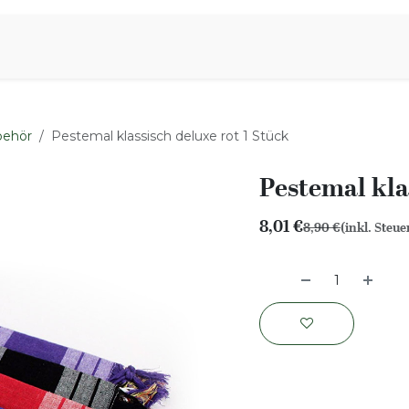
iration
Aromen Familie
behör
Pestemal klassisch deluxe rot 1 Stück
Pestemal kla
8,01
€
8,90
€
(inkl. Steue