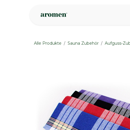
Zum Inhalt springen
Geschäft
Insp
Alle Produkte
Sauna Zubehör
Aufguss-Zu
None