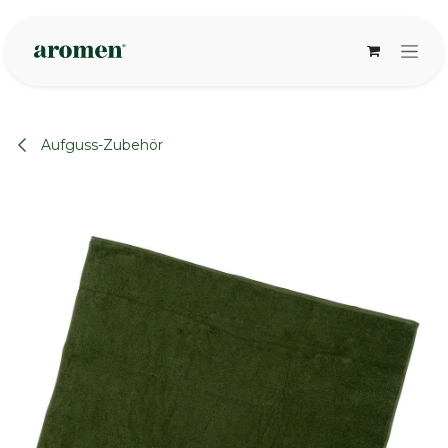
Zum Inhalt springen
Aufguss-Zubehör
None