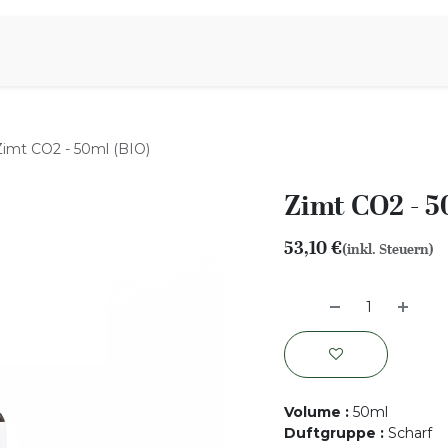
iration
Aromen Familie
Zimt CO2 - 50ml (BIO)
Zimt CO2 - 5
53,10
€
(inkl. Steuern)
Volume
:
50ml
Duftgruppe
:
Scharf