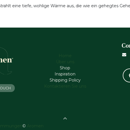
rahlt eine tiefe, wohlige Wärme aus, die wie ein gehegtes Gehe
Co
Home
Über uns
Shop
Inspiration
Shipping Policy
Kontaktieren Sie uns
 TOUCH
timmungen
©
Aromen