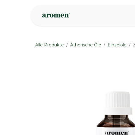
Zum Inhalt springen
Geschäft
Insp
Alle Produkte
Ätherische Öle
Einzelöle
None
None