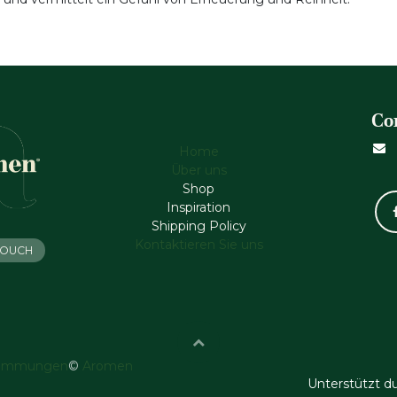
Co
Home
Über uns
Shop
Inspiration
Shipping Policy
Kontaktieren Sie uns
 TOUCH
timmungen
©
Aromen
Unterstützt d