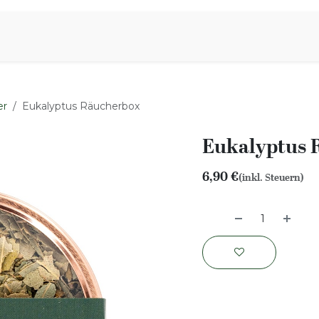
iration
Aromen Familie
er
Eukalyptus Räucherbox
Eukalyptus 
6,90
€
(inkl. Steuern)