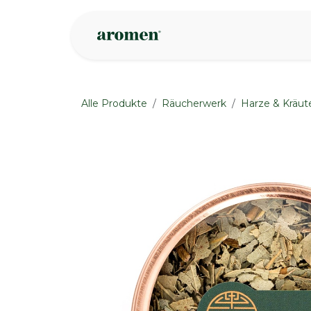
Zum Inhalt springen
Geschäft
Insp
Alle Produkte
Räucherwerk
Harze & Kräut
None
None