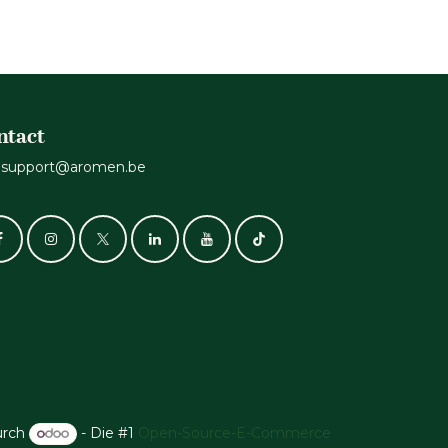
ntact
support@aromen.be
urch
- Die #1
Open-Source-E-Commerce