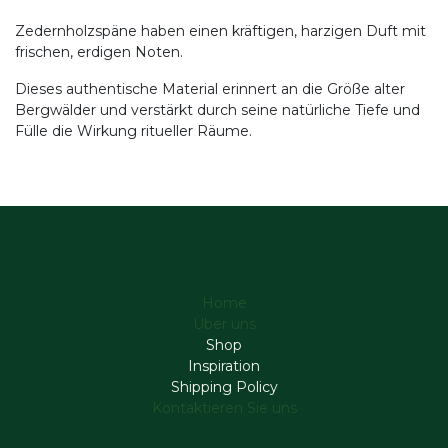
Zedernholzspäne haben einen kräftigen, harzigen Duft mit
frischen, erdigen Noten.
Dieses authentische Material erinnert an die Größe alter
Bergwälder und verstärkt durch seine natürliche Tiefe und
Fülle die Wirkung ritueller Räume.
Home
Über uns
Shop
Inspiration
Shipping Policy
Kontaktieren Sie uns