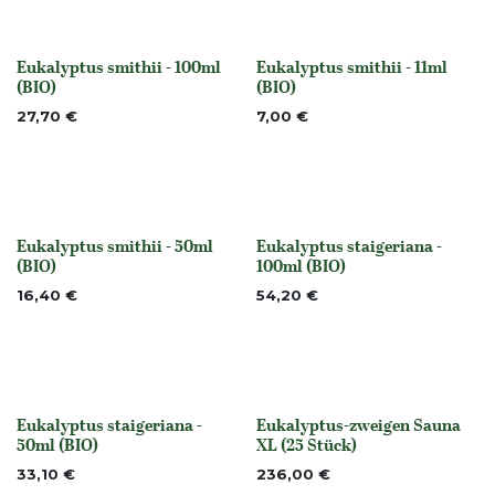
Eukalyptus smithii - 100ml
Eukalyptus smithii - 11ml
None
None
(BIO)
(BIO)
27,70
€
7,00
€
Eukalyptus smithii - 50ml
Eukalyptus staigeriana -
None
None
(BIO)
100ml (BIO)
16,40
€
54,20
€
Eukalyptus staigeriana -
Eukalyptus-zweigen Sauna
None
Nicht vorrättig
50ml (BIO)
XL (25 Stück)
33,10
€
236,00
€