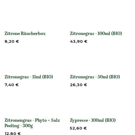
Zitrone Räucherbox
Zitronegras - 100ml (BIO)
None
None
8,20
€
43,90
€
Zitronegras - 11ml (BIO)
Zitronegras - 50ml (BIO)
None
Nicht vorrättig
7,40
€
26,30
€
Zitronengras - Phyto + Salz
Zypresse - 100ml (BIO)
None
None
Peeling - 300g
52,60
€
12,80
€