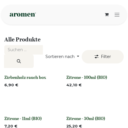
Zum Inhalt springen
Alle Produkte
Sortieren nach
Filter
Zirbenholz rauch box
Zitrone - 100ml (BIO)
None
None
6,90
€
42,10
€
Zitrone - 11ml (BIO)
Zitrone - 50ml (BIO)
None
None
7,20
€
25,20
€