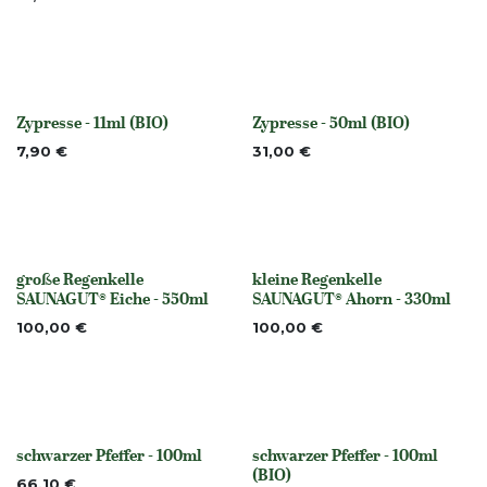
Zypresse - 11ml (BIO)
Zypresse - 50ml (BIO)
None
None
7,90
€
31,00
€
große Regenkelle
kleine Regenkelle
Nicht vorrättig
None
SAUNAGUT® Eiche - 550ml
SAUNAGUT® Ahorn - 330ml
100,00
€
100,00
€
schwarzer Pfeffer - 100ml
schwarzer Pfeffer - 100ml
None
None
(BIO)
66,10
€