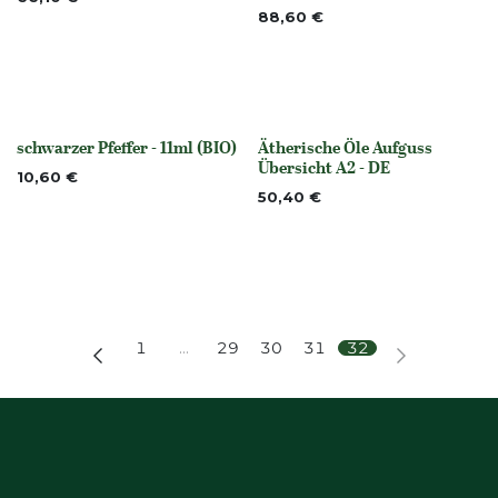
88,60
€
schwarzer Pfeffer - 11ml (BIO)
Ätherische Öle Aufguss
None
None
Übersicht A2 - DE
10,60
€
50,40
€
1
…
29
30
31
32