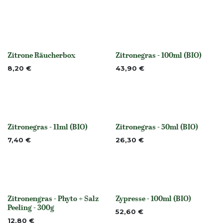
Zitrone Räucherbox
Zitronegras - 100ml (BIO)
None
None
8,20
€
43,90
€
Zitronegras - 11ml (BIO)
Zitronegras - 50ml (BIO)
None
Nicht vorrättig
7,40
€
26,30
€
Zitronengras - Phyto + Salz
Zypresse - 100ml (BIO)
None
None
Peeling - 300g
52,60
€
12,80
€