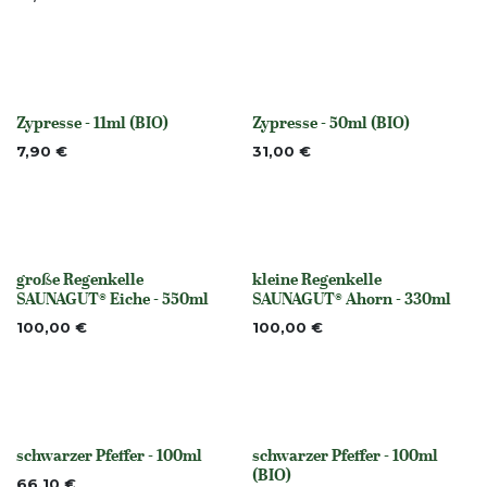
Zypresse - 11ml (BIO)
Zypresse - 50ml (BIO)
None
None
7,90
€
31,00
€
große Regenkelle
kleine Regenkelle
Nicht vorrättig
None
SAUNAGUT® Eiche - 550ml
SAUNAGUT® Ahorn - 330ml
100,00
€
100,00
€
schwarzer Pfeffer - 100ml
schwarzer Pfeffer - 100ml
None
None
(BIO)
66,10
€