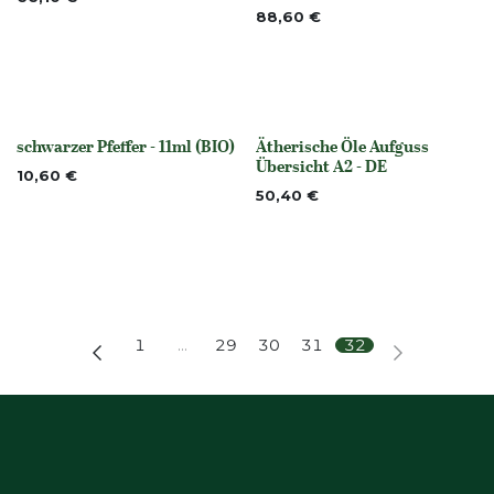
88,60
€
schwarzer Pfeffer - 11ml (BIO)
Ätherische Öle Aufguss
None
None
Übersicht A2 - DE
10,60
€
50,40
€
1
…
29
30
31
32