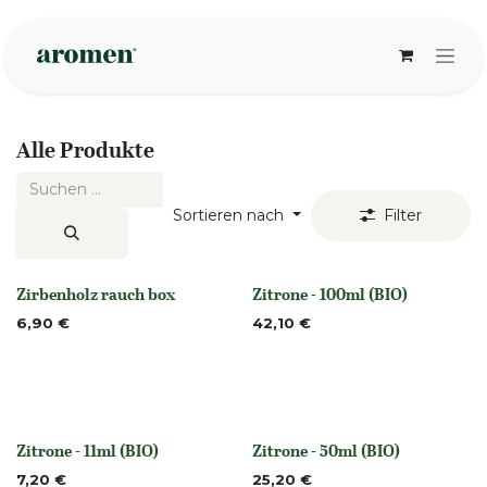
Zum Inhalt springen
Alle Produkte
Sortieren nach
Filter
Zirbenholz rauch box
Zitrone - 100ml (BIO)
None
None
6,90
€
42,10
€
Zitrone - 11ml (BIO)
Zitrone - 50ml (BIO)
None
None
7,20
€
25,20
€