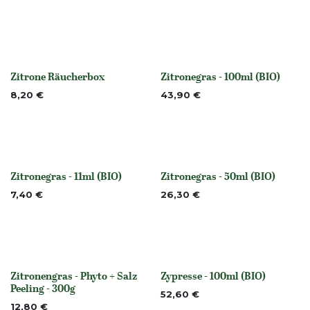
Zitrone Räucherbox
Zitronegras - 100ml (BIO)
None
None
8,20
€
43,90
€
Zitronegras - 11ml (BIO)
Zitronegras - 50ml (BIO)
None
Nicht vorrättig
7,40
€
26,30
€
Zitronengras - Phyto + Salz
Zypresse - 100ml (BIO)
None
None
Peeling - 300g
52,60
€
12,80
€