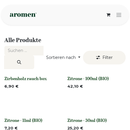
Zum Inhalt springen
Alle Produkte
Sortieren nach
Filter
Zirbenholz rauch box
Zitrone - 100ml (BIO)
None
None
6,90
€
42,10
€
Zitrone - 11ml (BIO)
Zitrone - 50ml (BIO)
None
None
7,20
€
25,20
€