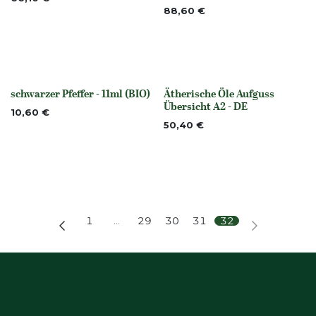
88,60
€
schwarzer Pfeffer - 11ml (BIO)
Ätherische Öle Aufguss
None
None
Übersicht A2 - DE
10,60
€
50,40
€
1
…
29
30
31
32