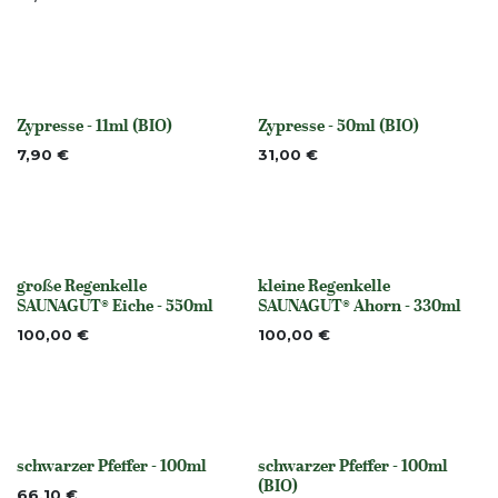
Zypresse - 11ml (BIO)
Zypresse - 50ml (BIO)
None
None
7,90
€
31,00
€
große Regenkelle
kleine Regenkelle
Nicht vorrättig
None
SAUNAGUT® Eiche - 550ml
SAUNAGUT® Ahorn - 330ml
100,00
€
100,00
€
schwarzer Pfeffer - 100ml
schwarzer Pfeffer - 100ml
None
None
(BIO)
66,10
€