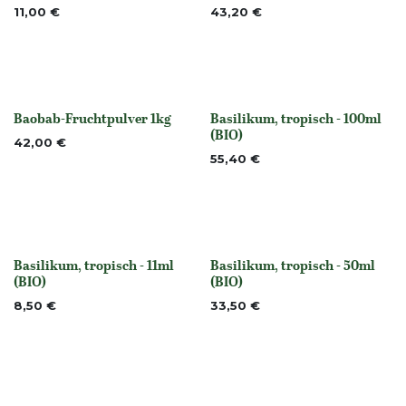
11,00
€
43,20
€
Baobab-Fruchtpulver 1kg
Basilikum, tropisch - 100ml
None
None
(BIO)
42,00
€
55,40
€
Basilikum, tropisch - 11ml
Basilikum, tropisch - 50ml
None
None
(BIO)
(BIO)
8,50
€
33,50
€