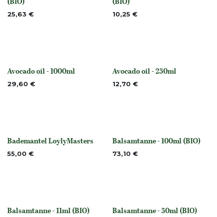
Nicht vorrättig
Nicht vorrättig
(BIO)
(BIO)
25,63
€
10,25
€
Avocado oil - 1000ml
Avocado oil - 250ml
None
None
29,60
€
12,70
€
Bademantel LoylyMasters
Balsamtanne - 100ml (BIO)
None
None
55,00
€
73,10
€
Balsamtanne - 11ml (BIO)
Balsamtanne - 50ml (BIO)
None
None