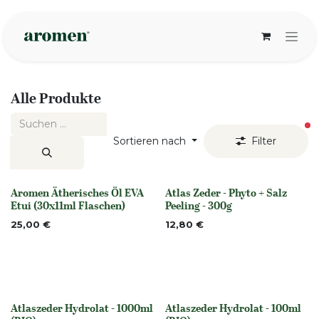
Zum Inhalt springen
Alle Produkte
ak
Sortieren nach
Filter
Aromen Ätherisches Öl EVA
Atlas Zeder - Phyto + Salz
None
None
Etui (30x11ml Flaschen)
Peeling - 300g
25,00
€
12,80
€
Atlaszeder Hydrolat - 1000ml
Atlaszeder Hydrolat - 100ml