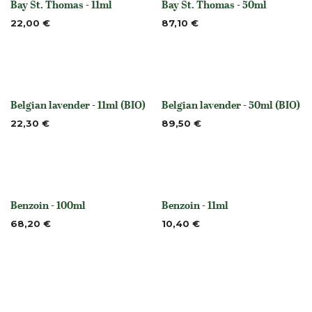
Bay St. Thomas - 11ml
Bay St. Thomas - 50ml
None
None
22,00
€
87,10
€
Belgian lavender - 11ml (BIO)
Belgian lavender - 50ml (BIO)
Nicht vorrättig
None
22,30
€
89,50
€
Benzoin - 100ml
Benzoin - 11ml
None
None
68,20
€
10,40
€