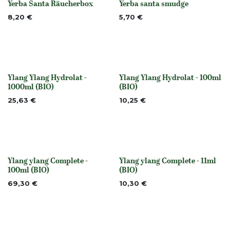
Yerba Santa Räucherbox
Yerba santa smudge
None
None
8,20
€
5,70
€
Ylang Ylang Hydrolat -
Ylang Ylang Hydrolat - 100ml
None
None
1000ml (BIO)
(BIO)
25,63
€
10,25
€
Ylang ylang Complete -
Ylang ylang Complete - 11ml
None
None
100ml (BIO)
(BIO)
69,30
€
10,30
€