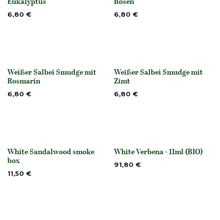
Eukalyptus
Rosen
6,80
€
6,80
€
Weißer Salbei Smudge mit
Weißer Salbei Smudge mit
None
None
Rosmarin
Zimt
6,80
€
6,80
€
White Sandalwood smoke
White Verbena - 11ml (BIO)
None
None
box
91,80
€
11,50
€