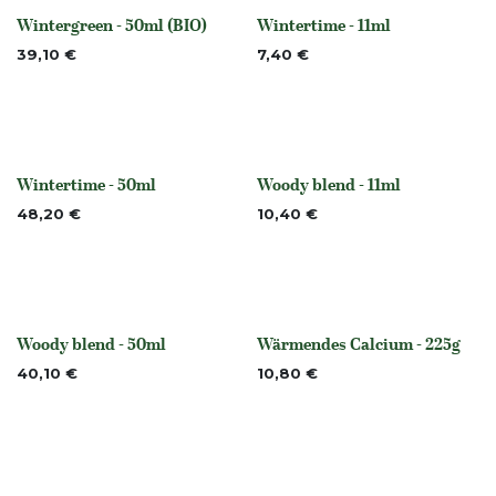
Wintergreen - 50ml (BIO)
Wintertime - 11ml
Nicht vorrättig
None
39,10
€
7,40
€
Wintertime - 50ml
Woody blend - 11ml
None
None
48,20
€
10,40
€
Woody blend - 50ml
Wärmendes Calcium - 225g
None
None
40,10
€
10,80
€