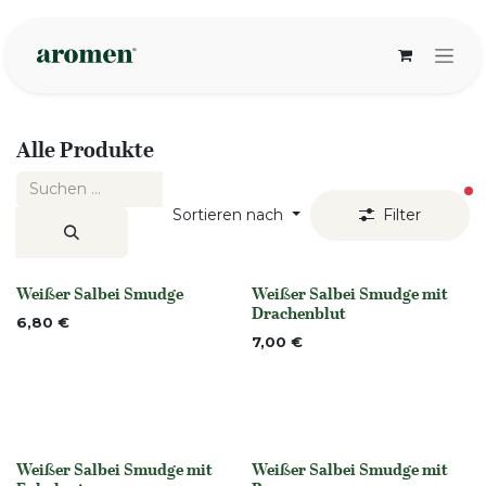
Zum Inhalt springen
Alle Produkte
ak
Sortieren nach
Filter
Weißer Salbei Smudge
Weißer Salbei Smudge mit
None
None
Drachenblut
6,80
€
7,00
€
Weißer Salbei Smudge mit
Weißer Salbei Smudge mit
None
None