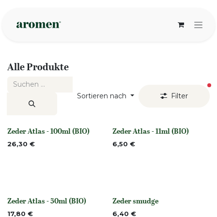
Zum Inhalt springen
Alle Produkte
ak
Sortieren nach
Filter
Zeder Atlas - 100ml (BIO)
Zeder Atlas - 11ml (BIO)
None
None
26,30
€
6,50
€
Zeder Atlas - 50ml (BIO)
Zeder smudge
None
None
17,80
€
6,40
€