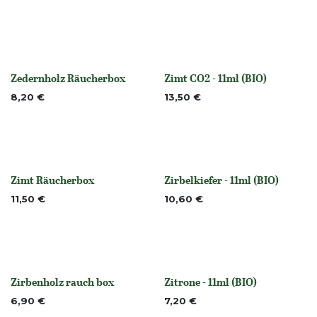
Zedernholz Räucherbox
Zimt CO2 - 11ml (BIO)
None
None
8,20
€
13,50
€
Zimt Räucherbox
Zirbelkiefer - 11ml (BIO)
None
None
11,50
€
10,60
€
Zirbenholz rauch box
Zitrone - 11ml (BIO)
None
None
6,90
€
7,20
€