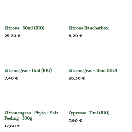
Zitrone - 50ml (BIO)
Zitrone Räucherbox
None
None
25,20
€
8,20
€
Zitronegras - 11ml (BIO)
Zitronegras - 50ml (BIO)
None
Nicht vorrättig
7,40
€
26,30
€
Zitronengras - Phyto + Salz
Zypresse - 11ml (BIO)
None
None
Peeling - 300g
7,90
€
12,80
€