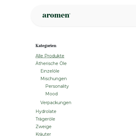
Zum Inhalt springen
Geschäft
Insp
Kategorien
Alle Produkte
Ätherische Öle
Einzelöle
Mischungen
Personality
Mood
Verpackungen
Hydrolate
Trägeröle
Zweige
Kräuter