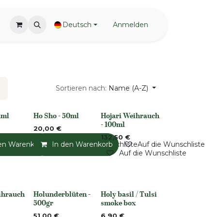
Deutsch
Anmelden
Sortieren nach:
Name (A-Z)
1ml
Ho Sho - 50ml
Hojari Weihrauch
None
Nicht vorrättig
- 100ml
20,00
€
132,50
€
en Warenkorb
Auf die Wunschliste
In den Warenkorb
Auf die Wunschliste
Auf die Wunschliste
Auf die Wunschliste
ihrauch
Holunderblüten -
Holy basil / Tulsi
None
None
500gr
smoke box
51,00
€
6,90
€