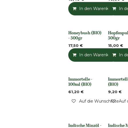
In den Warenkorb
In d
Honeybush (BIO)
Hopfenpu
None
None
- 500gr
500gr
17,50
€
15,00
€
In den Warenkorb
In d
Immortelle -
Immortelle
Nicht vorrättig
Nicht vorrät
100ml (BIO)
(BIO)
61,20
€
9,20
€
Auf die Wunschliste
Auf 
Indische Minzöl -
Indische M
None
None