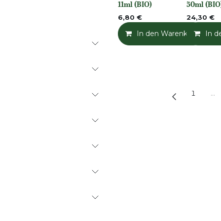
11ml (BIO)
50ml (BIO
6,80
€
24,30
€
In den Warenkorb
In d
1
…