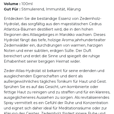
Volume
:
100ml
Gut Für
:
Stimulierend, Immunität, Klärung
Entdecken Sie die beständige Essenz von Zedernholz-
Hydrolat, das sorgfältig aus den majestätischen Cedrus
Atlantica-Bäumen destilliert wird, die in den hohen
Regionen des Atlasgebirges in Marokko wachsen. Dieses
Hydrolat fängt das tiefe, holzige Aroma jahrhundertealter
Zedernwälder ein, durchdrungen von warmen, harzigen
Noten und einer subtilen, erdigen Süße. Der Duft
bereichert und erdet die Sinne und spiegelt die ruhige
Erhabenheit seiner bergigen Heimat wider.
Zeder-Atlas-Hydrolat ist bekannt für seine erdenden und
ausgleichenden Eigenschaften und dient als
außergewöhnliches tägliches Tonikum für Haut und Geist.
Sprühen Sie es auf das Gesicht, um kombinierte oder
fettige Haut zu reinigen und zu straffen und für ein klareres,
ausgeglicheneres Aussehen zu sorgen. Als revitalisierendes
Spray vermittelt es ein Gefühl der Ruhe und Konzentration
und eignet sich daher ideal für Meditationsräume oder zur
Klärung des Geistes. Zedernholz fördert innere Ruhe und