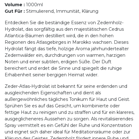
Volume
:
1000ml
Gut Für
:
Stimulierend, Immunität, Klärung
Entdecken Sie die beständige Essenz von Zedernholz-
Hydrolat, das sorgfältig aus den majestätischen Cedrus
Atlantica-Bäumen destilliert wird, die in den hohen
Regionen des Atlasgebirges in Marokko wachsen. Dieses
Hydrolat fängt das tiefe, holzige Aroma jahrhundertealter
Zedernwälder ein, durchdrungen von warmen, harzigen
Noten und einer subtilen, erdigen Süße. Der Duft
bereichert und erdet die Sinne und spiegelt die ruhige
Erhabenheit seiner bergigen Heimat wider.
Zeder-Atlas-Hydrolat ist bekannt für seine erdenden und
ausgleichenden Eigenschaften und dient als
außergewöhnliches tägliches Tonikum für Haut und Geist.
Sprühen Sie es auf das Gesicht, um kombinierte oder
fettige Haut zu reinigen und zu straffen und für ein klareres,
ausgeglicheneres Aussehen zu sorgen. Als revitalisierendes
Spray vermittelt es ein Gefühl der Ruhe und Konzentration
und eignet sich daher ideal für Meditationsräume oder zur
Klärung des Geistes. Zedernholz fördert innere Ruhe und